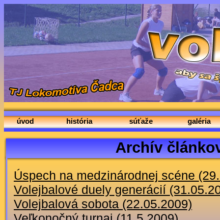
úvod
história
súťaže
galéria
Archív článko
Úspech na medzinárodnej scéne (29.
Volejbalové duely generácií (31.05.2
Volejbalová sobota (22.05.2009)
Veľkonočný turnaj (11.5.2009)