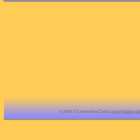
© 2009 TJ Lokomotíva Čadca |
úvod
história
sú