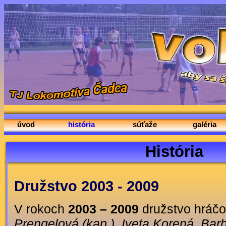
úvod
história
súťaže
galéria
História
Družstvo 2003 - 2009
V rokoch
2003 – 2009
družstvo hráč
Prengelová (kap.), Iveta Korená, Bar