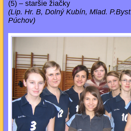
(5) – staršie žiačky
(Lip. Hr. B, Dolný Kubín, Mlad. P.Bys
Púchov)