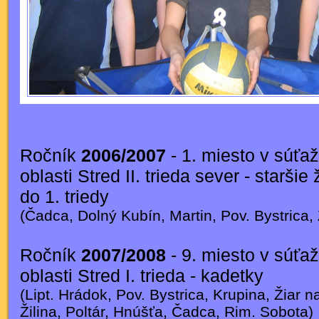
Ročník
2006/2007
- 1. miesto v súťaž
oblasti Stred II. trieda sever - starši
do 1. triedy
(Čadca, Dolný Kubín, Martin, Pov. Bystrica, 
Ročník
2007/2008
- 9. miesto v súťa
oblasti Stred I. trieda - kadetky
(Lipt. Hrádok, Pov. Bystrica, Krupina, Žiar 
Žilina, Poltár, Hnúšťa, Čadca, Rim. Sobota)