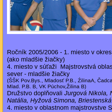
Ročník 2005/2006 - 1. miesto v okresn
(ako mladšie žiačky)
4. miesto v súťaži Majstrovstvá oblasti
sever - mladšie žiačky
(ŠŠK Pov.Bys., Mladosť P.B., ŹilinaA, Čadca,
Mlad. P.B. B, VK Púchov,Žilina B)
Družstvo doplňovali
Jurgová Nikola, 
Natália, Hyžová Simona, Briestenská
4. miesto v oblastnom majstrovstve S