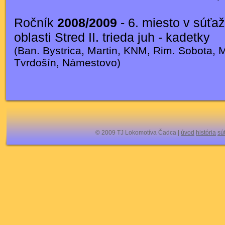
Ročník
2008/2009
- 6. miesto v súťaž
oblasti Stred II. trieda juh - kadetky
(Ban. Bystrica, Martin, KNM, Rim. Sobota, 
Tvrdošín, Námestovo)
© 2009 TJ Lokomotíva Čadca |
úvod
história
sú