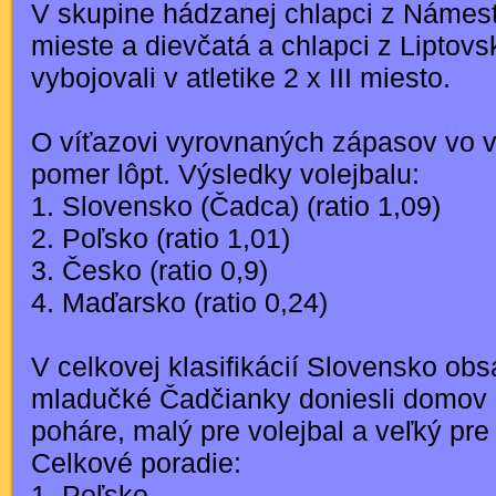
V skupine hádzanej chlapci z Námesto
mieste a dievčatá a chlapci z Liptov
vybojovali v atletike 2 x III miesto.
O víťazovi vyrovnaných zápasov vo v
pomer lôpt. Výsledky volejbalu:
1. Slovensko (Čadca) (ratio 1,09)
2. Poľsko (ratio 1,01)
3. Česko (ratio 0,9)
4. Maďarsko (ratio 0,24)
V celkovej klasifikácií Slovensko obsa
mladučké Čadčianky doniesli domov 
poháre, malý pre volejbal a veľký pr
Celkové poradie:
1. Poľsko