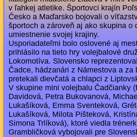
v ľahkej atletike. Športovci krajín Po
Česko a Maďarsko bojovali o víťazstv
športoch a zároveň aj ako skupina o 
umiestnenie svojej krajiny.
Usporiadateľmi bolo oslovené aj mes
prihlásilo na tieto hry volejbalové dru
Lokomotíva. Slovensko reprezentovali
Čadce, hádzanári z Námestova a za ľ
pretekali dievčatá a chlapci z Liptov
V skupine mini volejbalu Čadčianky (
Davidová, Petra Bukovanová, Michae
Lukašíková, Emma Sventeková, Grét
Lukašíková, Milota Pišteková, Kristí
Simona Trlíková), ktoré viedla tréner
Grambličková vybojovali pre Slovensk