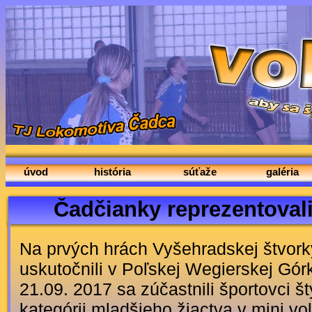
úvod
história
súťaže
galéria
Čadčianky reprezentoval
Na prvých hrách Vyšehradskej štvorky
uskutočnili v Poľskej Wegierskej Gór
21.09. 2017 sa zúčastnili športovci št
kategórii mladšieho žiactva v mini vo