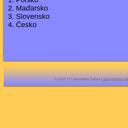
2. Maďarsko
3. Slovensko
4. Česko
© 2009 TJ Lokomotíva Čadca |
úvod
história
sú