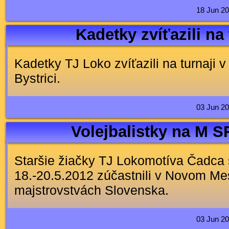
18 Jun 20
Kadetky zvíťazili na 
Kadetky TJ Loko zvíťazili na turnaji 
Bystrici.
03 Jun 20
Volejbalistky na M SR
Staršie žiačky TJ Lokomotíva Čadca
18.-20.5.2012 zúčastnili v Novom M
majstrovstvách Slovenska.
03 Jun 20