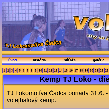
úvod
história
súťaže
galéria
1
2
3
4
5
6
7
8
9
10
11
12
13
14
15
16
17
18
19
20
21
22
23
Kemp TJ Loko - di
TJ Lokomotíva Čadca poriada 31.6. -
volejbalový kemp.