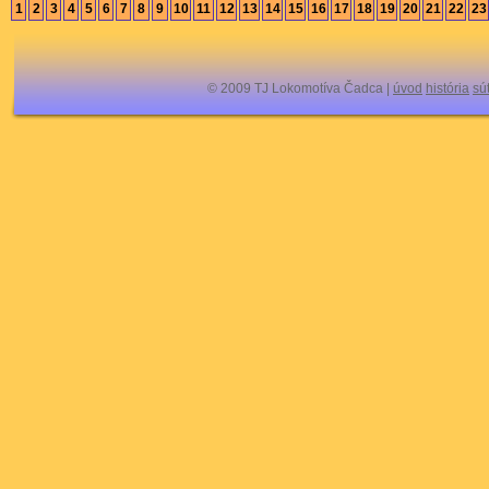
1
2
3
4
5
6
7
8
9
10
11
12
13
14
15
16
17
18
19
20
21
22
23
© 2009 TJ Lokomotíva Čadca |
úvod
história
sú