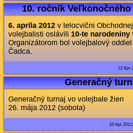
10. ročník Veľkonočného 
6. apríla 2012
v telocvični Obchodne
volejbalisti oslávili
10-te narodeniny
Organizátorom bol volejbalový oddie
Čadca.
12 Apr 
Generačný turn
Generačný turnaj vo volejbale žien
26. mája 2012 (sobota)
10 Apr 2012